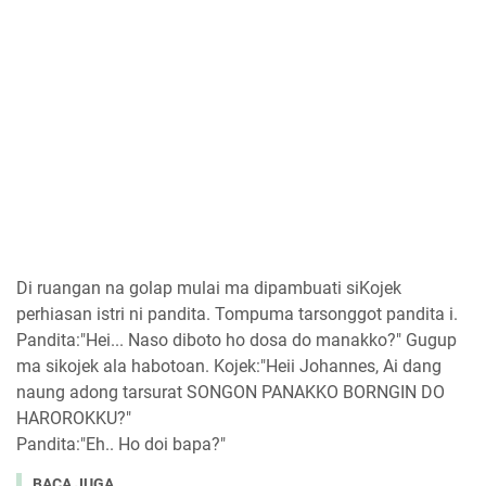
Di ruangan na golap mulai ma dipambuati siKojek
perhiasan istri ni pandita. Tompuma tarsonggot pandita i.
Pandita:"Hei... Naso diboto ho dosa do manakko?" Gugup
ma sikojek ala habotoan. Kojek:"Heii Johannes, Ai dang
naung adong tarsurat SONGON PANAKKO BORNGIN DO
HAROROKKU?"
Pandita:"Eh.. Ho doi bapa?"
BACA JUGA