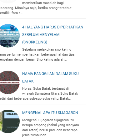
memberikan masalah bagi
eseorang. Misalnya saja, ketika orang tersebut
emiliki foto /…
4 HAL YANG HARUS DIPERHATIKAN
SEBELUM MENYELAM
(SNORKELING)
Sebelum melakukan snorkeling
amu perlu memperhatikan beberapa hal dan tips
enyelam dengan benar. Snorkeling adalah…
NAMA PANGGILAN DALAM SUKU
BATAK
Horas, Suku Batak terdapat di
wilayah Sumatera Utara.Suku Batak
rdiri dari beberapa sub-sub suku yaitu, Batak…
MENGENAL APA ITU SIJAGARON
Mengenal Sijagaron Sijagaron itu
berupa ampang (bakul yang dianyam
dari rotan) berisi padi dan beberapa
jenis tumbuhan…