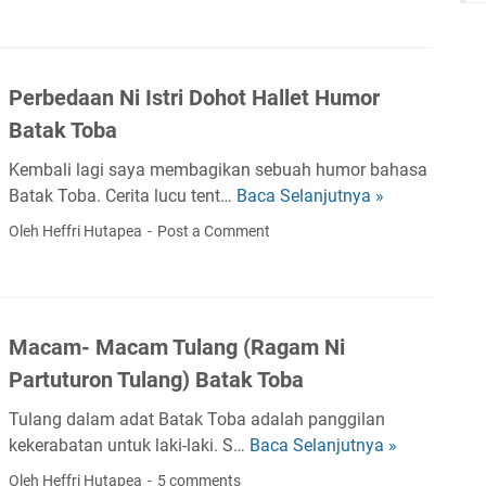
t
u
m
K
a
l
u
A
G
a
a
W
a
(
Perbedaan Ni Istri Dohot Hallet Humor
P
I
n
H
u
Batak Toba
N
t
o
a
A
i
r
Kembali lagi saya membagikan sebuah humor bahasa
k
N
K
o
Batak Toba. Cerita lucu tent…
Baca Selanjutnya »
P
B
B
e
n
e
a
A
Oleh Heffri Hutapea
Post a Comment
p
g
r
t
T
e
n
b
a
A
m
i
e
k
K
i
H
d
T
l
u
Macam- Macam Tulang (Ragam Ni
a
O
i
l
Partuturon Tulang) Batak Toba
a
B
k
a
n
A
a
Tulang dalam adat Batak Toba adalah panggilan
h
N
n
kekerabatan untuk laki-laki. S…
Baca Selanjutnya »
u
M
i
B
l
a
Oleh Heffri Hutapea
5 comments
I