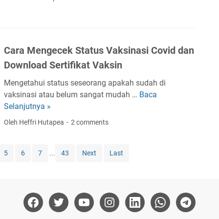
a
a
c
s
h
)
a
t
a
m
r
s
-
i
Cara Mengecek Status Vaksinasi Covid dan
a
M
D
B
Download Sertifikat Vaksin
a
o
a
c
h
Mengetahui status seseorang apakah sudah di
t
a
o
vaksinasi atau belum sangat mudah …
Baca
C
a
m
t
Selanjutnya »
a
k
T
H
r
(
Oleh Heffri Hutapea
2 comments
u
a
a
H
l
l
M
a
a
l
5
6
7
...
43
Next
Last
e
t
n
e
n
a
g
t
g
S
(
H
e
i
R
u
c
n
a
m
e
g
g