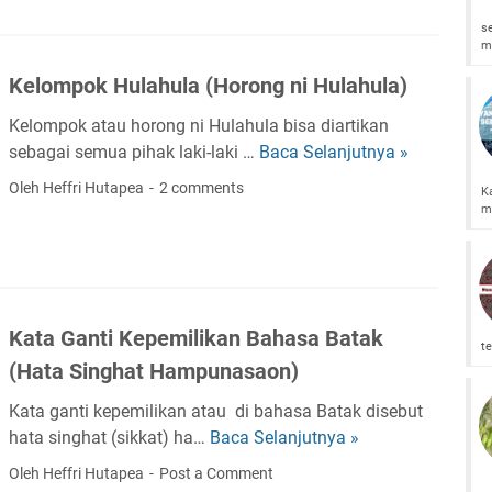
a
P
g
s
n
A
u
m
S
N
l
Kelompok Hulahula (Horong ni Hulahula)
i
-
,
o
T
J
Kelompok atau horong ni Hulahula bisa diartikan
p
A
o
sebagai semua pihak laki-laki …
Baca Selanjutnya »
K
a
H
g
e
Oleh Heffri Hutapea
2 comments
K
t
A
a
l
m
P
P
l
o
u
A
,
m
s
N
J
p
o
D
i
o
r
A
Kata Ganti Kepemilikan Bahasa Batak
g
k
te
a
L
i
H
(Hata Singhat Hampunasaon)
n
A
l
u
d
M
Kata ganti kepemilikan atau di bahasa Batak disebut
l
i
P
hata singhat (sikkat) ha…
Baca Selanjutnya »
K
a
S
E
a
h
Oleh Heffri Hutapea
Post a Comment
e
R