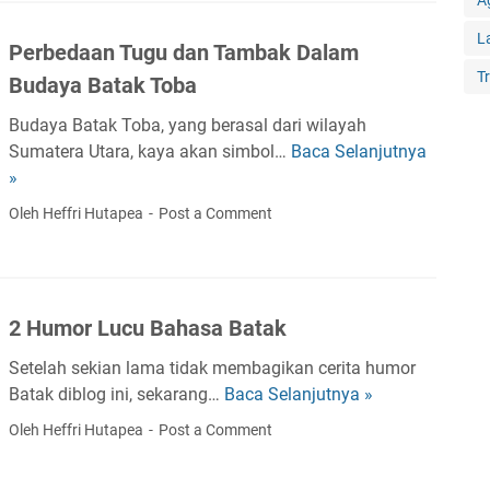
A
L
Perbedaan Tugu dan Tambak Dalam
T
Budaya Batak Toba
Budaya Batak Toba, yang berasal dari wilayah
Sumatera Utara, kaya akan simbol…
Baca Selanjutnya
P
»
e
r
Oleh Heffri Hutapea
Post a Comment
b
e
d
a
2 Humor Lucu Bahasa Batak
a
n
Setelah sekian lama tidak membagikan cerita humor
T
Batak diblog ini, sekarang…
Baca Selanjutnya »
2
u
H
Oleh Heffri Hutapea
Post a Comment
g
u
u
m