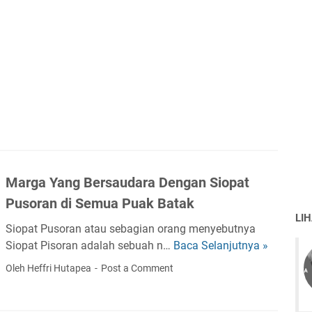
d
o
a
r
n
L
T
u
a
c
m
u
b
B
a
a
k
h
D
a
a
s
Marga Yang Bersaudara Dengan Siopat
l
a
Pusoran di Semua Puak Batak
a
B
LI
m
a
Siopat Pusoran atau sebagian orang menyebutnya
B
t
Siopat Pisoran adalah sebuah n…
Baca Selanjutnya »
M
u
a
a
Oleh Heffri Hutapea
Post a Comment
d
k
r
a
g
y