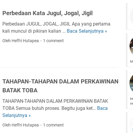
a
a
Y
B
Perbedaan Kata Jugul, Jogal, Jigil
a
a
n
Perbedaan JUGUL, JOGAL, JIGIL Apa yang pertama
t
g
kali muncul di pikiran kalian …
Baca Selanjutnya »
P
a
B
e
k
Oleh Heffri Hutapea
1 comment
e
r
T
r
b
o
s
e
b
M
a
d
a
u
a
d
TAHAPAN-TAHAPAN DALAM PERKAWINAN
a
a
n
BATAK TOBA
r
K
b
a
TAHAPAN-TAHAPAN DALAM PERKAWINAN BATAK
a
s
D
TOBA Semua butuh proses. Begitu juga ket…
Baca
T
t
e
Selanjutnya »
A
a
n
H
J
Oleh Heffri Hutapea
1 comment
g
A
u