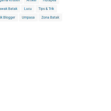
gama Kristen
Artikel
Hutapea
awak Batak
Lucu
Tips & Trik
rik Blogger
Umpasa
Zona Batak