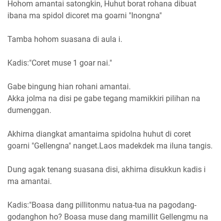
Hohom amantai satongkin, Huhut borat rohana dibuat
ibana ma spidol dicoret ma goarni "Inongna"
Tamba hohom suasana di aula i.
Kadis:"Coret muse 1 goar nai."
Gabe bingung hian rohani amantai.
Akka jolma na disi pe gabe tegang mamikkiri pilihan na
dumenggan.
Akhirna diangkat amantaima spidolna huhut di coret
goarni "Gellengna" nanget.Laos madekdek ma iluna tangis.
Dung agak tenang suasana disi, akhirna disukkun kadis i
ma amantai.
Kadis:"Boasa dang pillitonmu natua-tua na pagodang-
godanghon ho? Boasa muse dang mamillit Gellengmu na