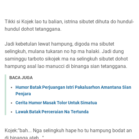
Tikki si Kojek lao tu balian, istrina sibutet dihuta do hundul-
hundul dohot tetanggana.
Jadi kebetulan lewat hampung, digoda ma sibutet
selingkuh, mulana tukaran no hp ma halaki. Jadi dung
saminggu tarboto sikojek ma na selingkuh sibutet dohot
hampung asal lao manucci di binanga sian tetanggana.
BACA JUGA
Humor Batak Perjuangan Istri Pakaluarhon Amantana Sian
Penjara
Cerita Humor Masak Tolor Untuk Simatua
Lawak Batak Perceraian Na Tertunda
Kojek:"bah... Nga selingkuh hape ho tu hampung bodat an
di binanga ateh..."