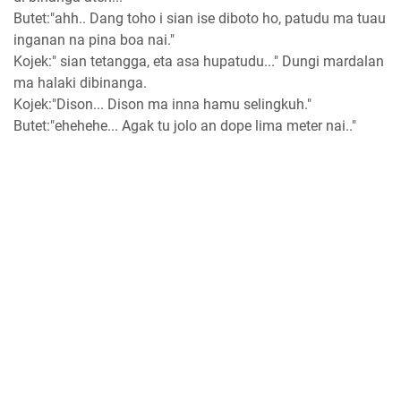
Butet:"ahh.. Dang toho i sian ise diboto ho, patudu ma tuau
inganan na pina boa nai."
Kojek:" sian tetangga, eta asa hupatudu..." Dungi mardalan
ma halaki dibinanga.
Kojek:"Dison... Dison ma inna hamu selingkuh."
Butet:"ehehehe... Agak tu jolo an dope lima meter nai.."