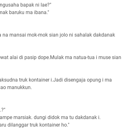
ngusaha bapak ni lae?"
omak baruku ma ibana."
ua na mansai mok-mok sian jolo ni sahalak dakdanak
.
ewat alai di pasip dope.Mulak ma natua-tua i muse sian
udna truk kontainer i.Jadi disengaja opung i ma
 lao manukkun.
.?"
sampe marsiak. dungi didok ma tu dakdanak i.
 dilanggar truk kontainer ho."