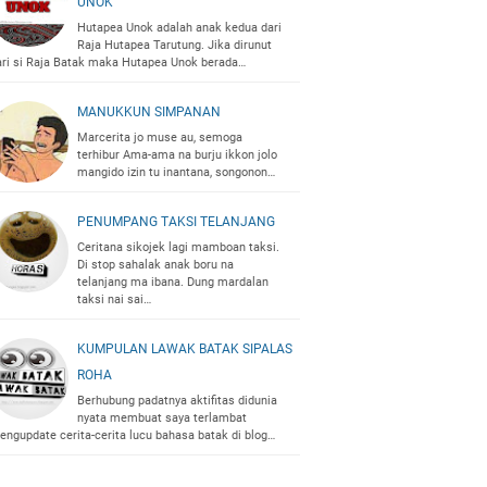
UNOK
Hutapea Unok adalah anak kedua dari
Raja Hutapea Tarutung. Jika dirunut
ari si Raja Batak maka Hutapea Unok berada…
MANUKKUN SIMPANAN
Marcerita jo muse au, semoga
terhibur Ama-ama na burju ikkon jolo
mangido izin tu inantana, songonon…
PENUMPANG TAKSI TELANJANG
Ceritana sikojek lagi mamboan taksi.
Di stop sahalak anak boru na
telanjang ma ibana. Dung mardalan
taksi nai sai…
KUMPULAN LAWAK BATAK SIPALAS
ROHA
Berhubung padatnya aktifitas didunia
nyata membuat saya terlambat
engupdate cerita-cerita lucu bahasa batak di blog…