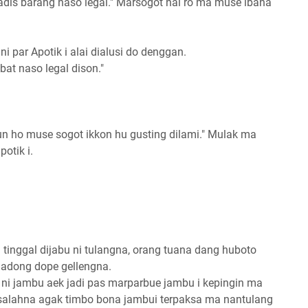
dis barang naso legal." Marsogot nai ro ma muse ibana
i par Apotik i alai dialusi do denggan.
at naso legal dison."
un ho muse sogot ikkon hu gusting dilami." Mulak ma
otik i.
tinggal dijabu ni tulangna, orang tuana dang huboto
g adong dope gellengna.
a ni jambu aek jadi pas marparbue jambu i kepingin ma
salahna agak timbo bona jambui terpaksa ma nantulang