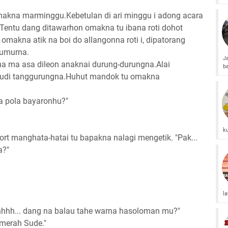
makna marminggu.Kebetulan di ari minggu i adong acara
entu dang ditawarhon omakna tu ibana roti dohot
omakna atik na boi do allangonna roti i, dipatorang
 umurna.
J
na ma asa dileon anaknai durung-durungna.Alai
b
 pudi tanggurungna.Huhut mandok tu omakna
ua pola bayaronhu?"
k
rt manghata-hatai tu bapakna nalagi mengetik. "Pak...
a?"
l
Ehhhh... dang na balau tahe warna hasoloman mu?"
o merah Sude."