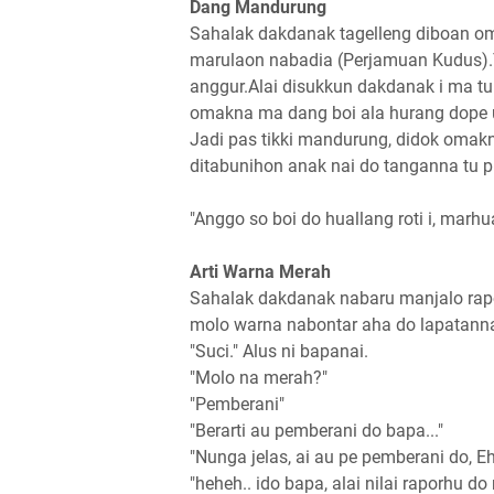
Dang Mandurung
Sahalak dakdanak tagelleng diboan o
marulaon nabadia (Perjamuan Kudus).T
anggur.Alai disukkun dakdanak i ma tu 
omakna ma dang boi ala hurang dope
Jadi pas tikki mandurung, didok omak
ditabunihon anak nai do tanganna tu
"Anggo so boi do huallang roti i, marh
Arti Warna Merah
Sahalak dakdanak nabaru manjalo rapo
molo warna nabontar aha do lapatann
"Suci." Alus ni bapanai.
"Molo na merah?"
"Pemberani"
"Berarti au pemberani do bapa..."
"Nunga jelas, ai au pe pemberani do, 
"heheh.. ido bapa, alai nilai raporhu d