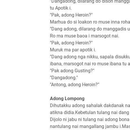
"Dangadong, dilarang do dison mangga
tu Apotik i.
"Pak, adong Heroin?"
Marhua do si loakon ro muse inna rohan
"Dang adong, dilarang do manggadis ub
Ro ma muse baoa i marsogot nai.
"Pak, adong Heroin?"
Muruk ma par apotik i.
"Dang adong nga nikku, sapala disukk
ibana, marsogot nai ro muse ibana tu ap
"Pak adong Gusting?"
"Dangadong."
"Antong, adong Heroin?"
Adong Lompong
Dihutakku adong sahalak dakdanak na 
atikna didia.Kebetulan tulang nai dan
Dijolo ni jabu ni tulang nai adong bon
nantulang nai mangallang jambu i.Ma