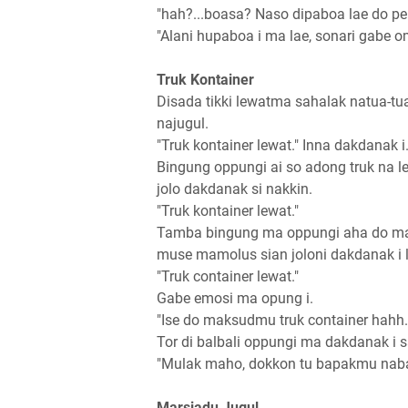
"hah?...boasa? Naso dipaboa lae do pe
"Alani hupaboa i ma lae, sonari gabe 
Truk Kontainer
Disada tikki lewatma sahalak natua-t
najugul.
"Truk kontainer lewat." Inna dakdanak i
Bingung oppungi ai so adong truk na l
jolo dakdanak si nakkin.
"Truk kontainer lewat."
Tamba bingung ma oppungi aha do maks
muse mamolus sian joloni dakdanak i
"Truk container lewat."
Gabe emosi ma opung i.
"Ise do maksudmu truk container hahh.
Tor di balbali oppungi ma dakdanak i 
"Mulak maho, dokkon tu bapakmu nabaru
Marsiadu Jugul