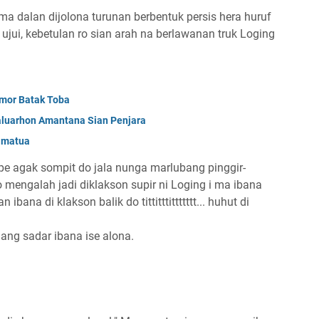
ma dalan dijolona turunan berbentuk persis hera huruf
ujui, kebetulan ro sian arah na berlawanan truk Loging
umor Batak Toba
aluarhon Amantana Sian Penjara
Simatua
 pe agak sompit do jala nunga marlubang pinggir-
 mengalah jadi diklakson supir ni Loging i ma ibana
ana di klakson balik do tittitttittttttt... huhut di
ang sadar ibana ise alona.