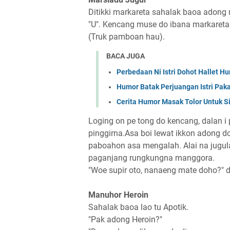
Ditikki markareta sahalak baoa adong 
"U". Kencang muse do ibana markareta 
(Truk pamboan hau).
BACA JUGA
Perbedaan Ni Istri Dohot Hallet H
Humor Batak Perjuangan Istri Pak
Cerita Humor Masak Tolor Untuk 
Loging on pe tong do kencang, dalan i
pinggirna.Asa boi lewat ikkon adong do
paboahon asa mengalah. Alai na jugulan ib
paganjang rungkungna manggora.
"Woe supir oto, nanaeng mate doho?" d
Manuhor Heroin
Sahalak baoa lao tu Apotik.
"Pak adong Heroin?"