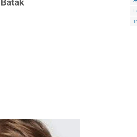
 Batak
A
L
T