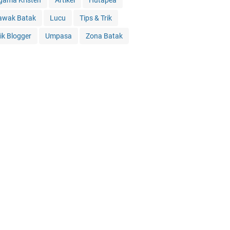
gama Kristen
Artikel
Hutapea
awak Batak
Lucu
Tips & Trik
rik Blogger
Umpasa
Zona Batak