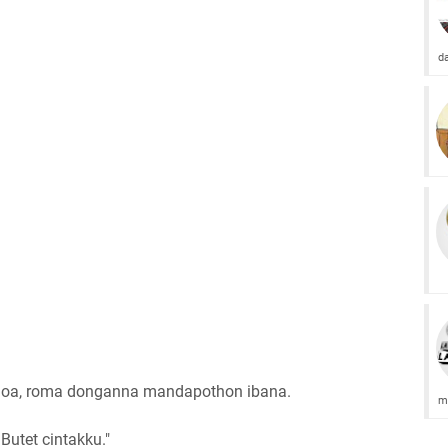
d
baoa, roma donganna mandapothon ibana.
m
Butet cintakku."