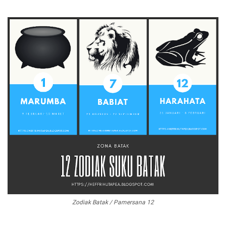
Zodiak Batak / Pamersana 12