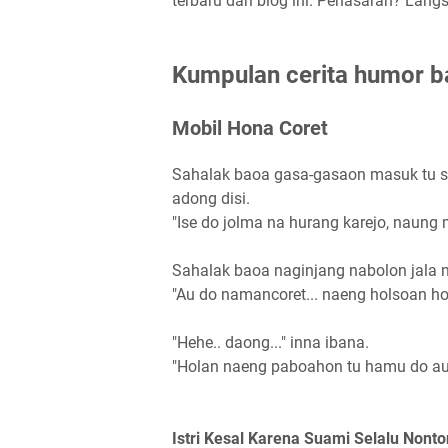
terbaru dari blog ini. Penasaran? Langs
Kumpulan cerita humor b
Mobil Hona Coret
Sahalak baoa gasa-gasaon masuk tu 
adong disi.
"Ise do jolma na hurang karejo, naung 
Sahalak baoa naginjang nabolon jala 
"Au do namancoret... naeng holsoan ho
"Hehe.. daong..." inna ibana.
"Holan naeng paboahon tu hamu do au, 
Istri Kesal Karena Suami Selalu Nonto