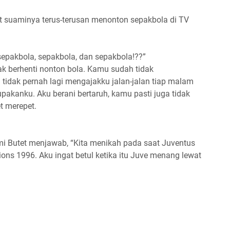
at suaminya terus-terusan menonton sepakbola di TV
epakbola, sepakbola, dan sepakbola!??”
ak berhenti nonton bola. Kamu sudah tidak
tidak pernah lagi mengajakku jalan-jalan tiap malam
akanku. Aku berani bertaruh, kamu pasti juga tidak
et merepet.
ami Butet menjawab, “Kita menikah pada saat Juventus
ons 1996. Aku ingat betul ketika itu Juve menang lewat