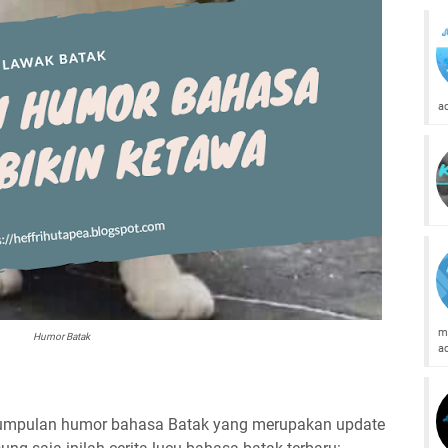
a
m
Humor Batak
a
kumpulan humor bahasa Batak yang merupakan update