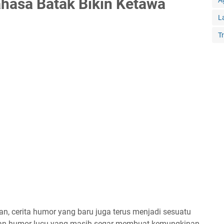
asa Batak Bikin Ketawa
A
L
T
an, cerita humor yang baru juga terus menjadi sesuatu
pulan humor lucu yang masih segar membuat kemungkinan