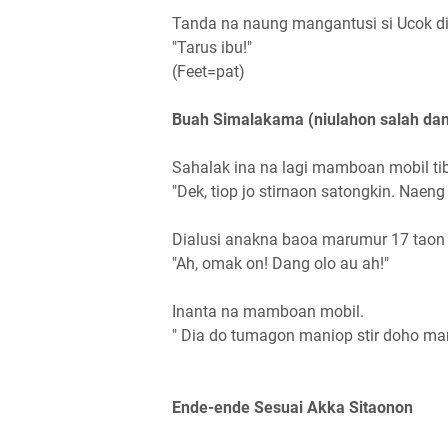
Tanda na naung mangantusi si Ucok di
"Tarus ibu!"
(Feet=pat)
Buah Simalakama (niulahon salah dan
Sahalak ina na lagi mamboan mobil tib
"Dek, tiop jo stirnaon satongkin. Nae
Dialusi anakna baoa marumur 17 taon
"Ah, omak on! Dang olo au ah!"
Inanta na mamboan mobil.
" Dia do tumagon maniop stir doho m
Ende-ende Sesuai Akka Sitaonon