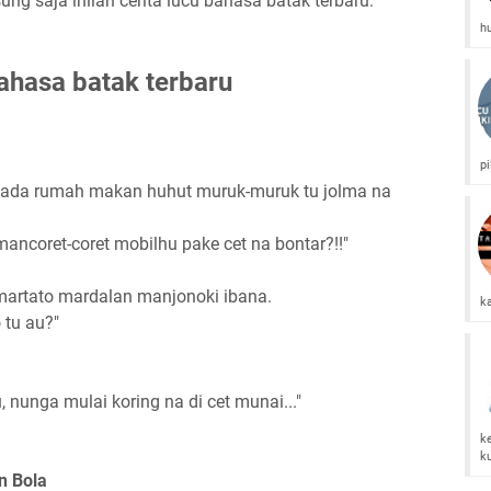
ung saja inilah cerita lucu bahasa batak terbaru:
h
ahasa batak terbaru
pi
sada rumah makan huhut muruk-muruk tu jolma na
mancoret-coret mobilhu pake cet na bontar?!!"
martato mardalan manjonoki ibana.
ka
 tu au?"
nunga mulai koring na di cet munai..."
k
k
n Bola