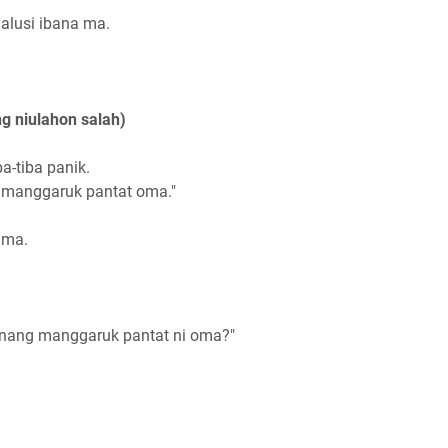
alusi ibana ma.
g niulahon salah)
a-tiba panik.
ng manggaruk pantat oma."
 ma.
anang manggaruk pantat ni oma?"