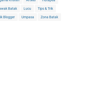
gama Kristen
Artikel
Hutapea
awak Batak
Lucu
Tips & Trik
rik Blogger
Umpasa
Zona Batak