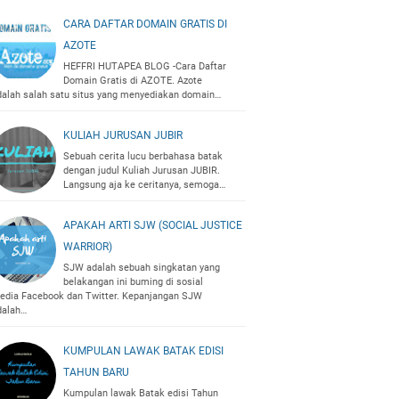
CARA DAFTAR DOMAIN GRATIS DI
AZOTE
HEFFRI HUTAPEA BLOG -Cara Daftar
Domain Gratis di AZOTE. Azote
dalah salah satu situs yang menyediakan domain…
KULIAH JURUSAN JUBIR
Sebuah cerita lucu berbahasa batak
dengan judul Kuliah Jurusan JUBIR.
Langsung aja ke ceritanya, semoga…
APAKAH ARTI SJW (SOCIAL JUSTICE
WARRIOR)
SJW adalah sebuah singkatan yang
belakangan ini buming di sosial
edia Facebook dan Twitter. Kepanjangan SJW
dalah…
KUMPULAN LAWAK BATAK EDISI
TAHUN BARU
Kumpulan lawak Batak edisi Tahun