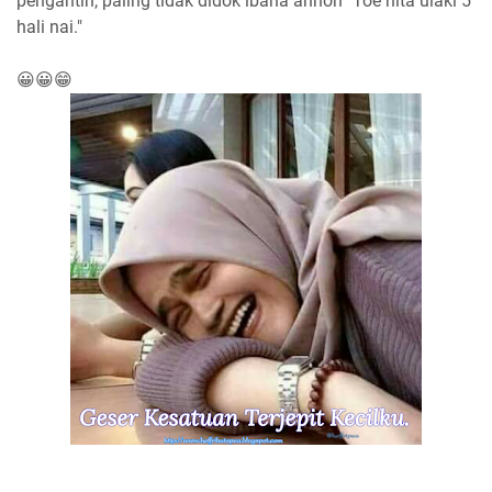
pengantin, paling tidak didok ibana annon "Toe hita ulaki 5
hali nai."
😀😀😁