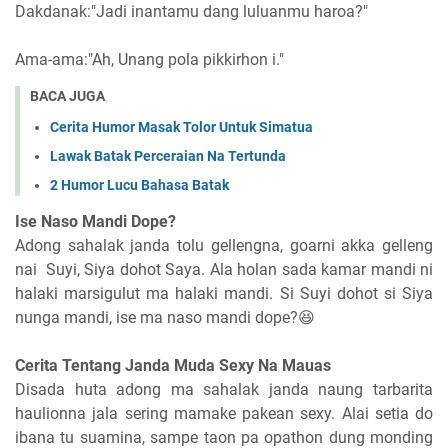
Dakdanak:"Jadi inantamu dang luluanmu haroa?"
Ama-ama:"Ah, Unang pola pikkirhon i."
BACA JUGA
Cerita Humor Masak Tolor Untuk Simatua
Lawak Batak Perceraian Na Tertunda
2 Humor Lucu Bahasa Batak
Ise Naso Mandi Dope?
Adong sahalak janda tolu gellengna, goarni akka gelleng
nai Suyi, Siya dohot Saya. Ala holan sada kamar mandi ni
halaki marsigulut ma halaki mandi. Si Suyi dohot si Siya
nunga mandi, ise ma naso mandi dope?😆
Cerita Tentang Janda Muda Sexy Na Mauas
Disada huta adong ma sahalak janda naung tarbarita
haulionna jala sering mamake pakean sexy. Alai setia do
ibana tu suamina, sampe taon pa opathon dung monding