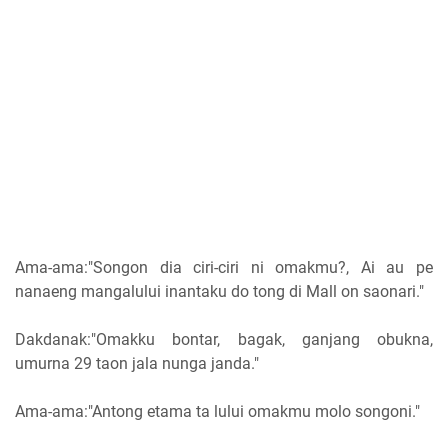
Ama-ama:"Songon dia ciri-ciri ni omakmu?, Ai au pe
nanaeng mangalului inantaku do tong di Mall on saonari."
Dakdanak:"Omakku bontar, bagak, ganjang obukna,
umurna 29 taon jala nunga janda."
Ama-ama:"Antong etama ta lului omakmu molo songoni."