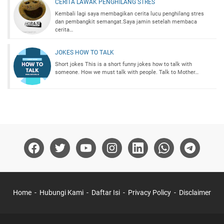
CERITA LAWAK PENGHILANG STRES
Kembali lagi saya membagikan cerita lucu penghilang stres
dan pembangkit semangat.Saya jamin setelah membaca
cerita…
JOKES HOW TO TALK
Short jokes This is a short funny jokes how to talk with
someone. How we must talk with people. Talk to Mother…
Home
Hubungi Kami
Daftar Isi
Privacy Policy
Disclaimer