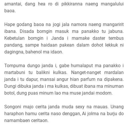
amantai, dang hea ro di pikkiranna naeng mangalului
baoa.
Hape godang baoa na jogi jala namora naeng mangaririt
ibana. Disada borngin masuk ma panakko tu jabuna.
Kebetulan borngin i Janda i mamake daster tembus
pandang, sampe haidaan pakean dalam dohot lekkuk ni
dagingna, bahenol ma idaon.
Tompuma dungo janda i, gabe humalaput ma panakko i
martabuni tu balikni kulkas. Nanget-nanget mardalan
janda i tu dapur, mansai angur hian parfum na dipakena.
Dungi dibuka janda i ma kulkas, dibuat ibana ma minuman
botol, dung puas minum lao ma muse jandai modom.
Songoni majo cerita janda muda sexy na mauas. Unang
haraphon hamu cerita naso denggan, Ai jolma na burju do
namambaen ceritaon.