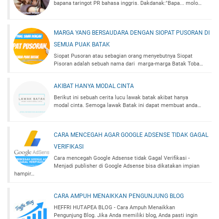
bapana taringot PR bahasa inggris. Dakdanak:"Bapa... molo…
MARGA YANG BERSAUDARA DENGAN SIOPAT PUSORAN DI
SEMUA PUAK BATAK
Siopat Pusoran atau sebagian orang menyebutnya Siopat
Pisoran adalah sebuah nama dari marga-marga Batak Toba…
AKIBAT HANYA MODAL CINTA
Berikut ini sebuah cerita lucu lawak batak akibat hanya
modal cinta. Semoga lawak Batak ini dapat membuat anda…
CARA MENCEGAH AGAR GOOGLE ADSENSE TIDAK GAGAL
VERIFIKASI
Cara mencegah Google Adsense tidak Gagal Verifikasi -
Menjadi publisher di Google Adsense bisa dikatakan impian
hampir…
CARA AMPUH MENAIKKAN PENGUNJUNG BLOG
HEFFRI HUTAPEA BLOG - Cara Ampuh Menaikkan
Pengunjung Blog. Jika Anda memiliki blog, Anda pasti ingin