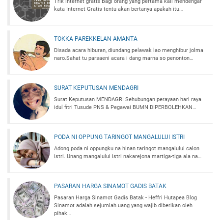
Trik internet gratis Bagi orang yang pertama kali mendengar
kata Internet Gratis tentu akan bertanya apakah itu…
TOKKA PAREKKELAN AMANTA
Disada acara hiburan, diundang pelawak lao menghibur jolma
naro.Sahat tu parsaeni acara i dang marna so penonton…
SURAT KEPUTUSAN MENDAGRI
Surat Keputusan MENDAGRI Sehubungan perayaan hari raya
idul fitri Tusude PNS & Pegawai BUMN DIPERBOLEHKAN…
PODA NI OPPUNG TARINGOT MANGALULUI ISTRI
Adong poda ni oppungku na hinan taringot mangalului calon
istri. Unang mangalului istri nakarejona martiga-tiga ala na…
PASARAN HARGA SINAMOT GADIS BATAK
Pasaran Harga Sinamot Gadis Batak - Heffri Hutapea Blog
Sinamot adalah sejumlah uang yang wajib diberikan oleh
pihak…