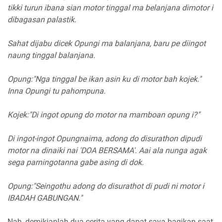
tikki turun ibana sian motor tinggal ma belanjana dimotor i
dibagasan palastik.
Sahat dijabu dicek Opungi ma balanjana, baru pe diingot
naung tinggal balanjana.
Opung:"Nga tinggal be ikan asin ku di motor bah kojek."
Inna Opungi tu pahompuna.
Kojek:"Di ingot opung do motor na mamboan opung i?"
Di ingot-ingot Opungnaima, adong do disurathon dipudi
motor na dinaiki nai 'DOA BERSAMA'. Aai ala nunga agak
sega parningotanna gabe asing di dok.
Opung:"Seingothu adong do disurathot di pudi ni motor i
IBADAH GABUNGAN."
Nah, demikianlah dua cerita yang dapat saya bagikan saat