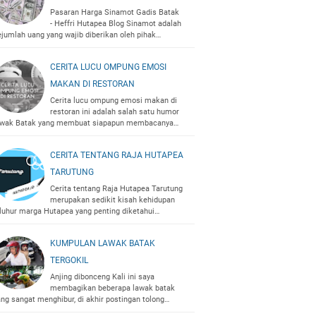
Pasaran Harga Sinamot Gadis Batak
- Heffri Hutapea Blog Sinamot adalah
ejumlah uang yang wajib diberikan oleh pihak…
CERITA LUCU OMPUNG EMOSI
MAKAN DI RESTORAN
Cerita lucu ompung emosi makan di
restoran ini adalah salah satu humor
awak Batak yang membuat siapapun membacanya…
CERITA TENTANG RAJA HUTAPEA
TARUTUNG
Cerita tentang Raja Hutapea Tarutung
merupakan sedikit kisah kehidupan
eluhur marga Hutapea yang penting diketahui…
KUMPULAN LAWAK BATAK
TERGOKIL
Anjing dibonceng Kali ini saya
membagikan beberapa lawak batak
ang sangat menghibur, di akhir postingan tolong…