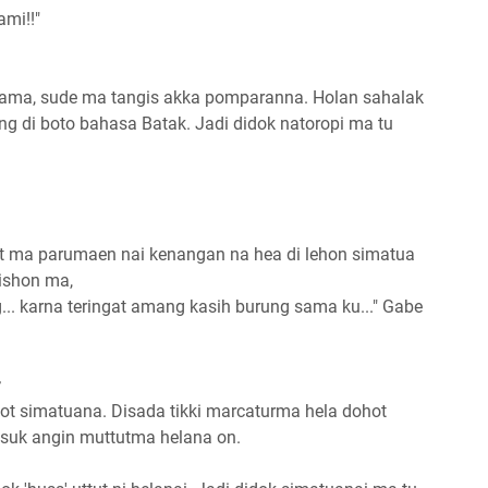
mi!!"
ama, sude ma tangis akka pomparanna. Holan sahalak
g di boto bahasa Batak. Jadi didok natoropi ma tu
ngot ma parumaen nai kenangan na hea di lehon simatua
gishon ma,
. karna teringat amang kasih burung sama ku..." Gabe
r
ot simatuana. Disada tikki marcaturma hela dohot
suk angin muttutma helana on.