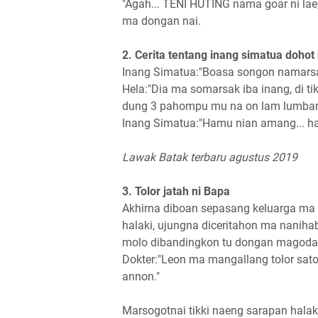
"Agah... TENI HUTING nama goar ni lae,
ma dongan nai.
2. Cerita tentang inang simatua dohot
Inang Simatua:"Boasa songon namars
Hela:"Dia ma somarsak iba inang, di ti
dung 3 pahompu mu na on lam lumbang 
Inang Simatua:"Hamu nian amang... h
Lawak Batak terbaru agustus 2019
3. Tolor jatah ni Bapa
Akhirna diboan sepasang keluarga ma 
halaki, ujungna diceritahon ma nanihab
molo dibandingkon tu dongan magoda
Dokter:"Leon ma mangallang tolor sa
annon."
Marsogotnai tikki naeng sarapan halaki