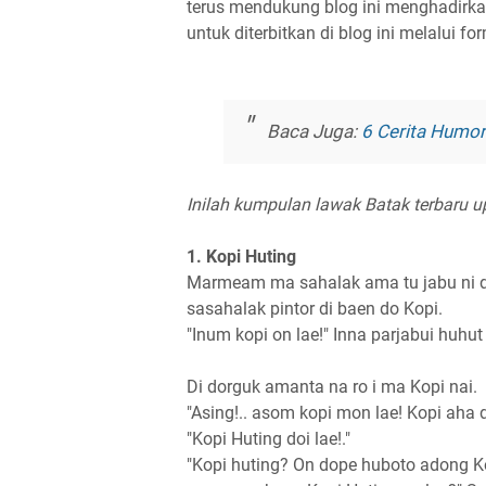
terus mendukung blog ini menghadirka
untuk diterbitkan di blog ini melalui f
Baca Juga:
6 Cerita Humor
Inilah kumpulan lawak Batak terbaru 
1. Kopi Huting
Marmeam ma sahalak ama tu jabu ni do
sasahalak pintor di baen do Kopi.
"Inum kopi on lae!" Inna parjabui huhu
Di dorguk amanta na ro i ma Kopi nai.
"Asing!.. asom kopi mon lae! Kopi aha 
"Kopi Huting doi lae!."
"Kopi huting? On dope huboto adong Kop