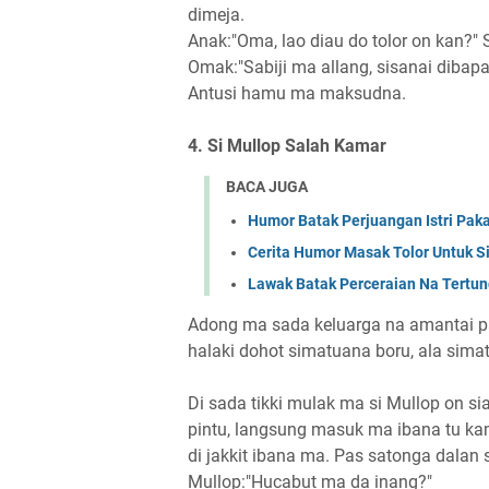
dimeja.
Anak:"Oma, lao diau do tolor on kan?" 
Omak:"Sabiji ma allang, sisanai dibap
Antusi hamu ma maksudna.
4. Si Mullop Salah Kamar
BACA JUGA
Humor Batak Perjuangan Istri Pak
Cerita Humor Masak Tolor Untuk 
Lawak Batak Perceraian Na Tertu
Adong ma sada keluarga na amantai pa
halaki dohot simatuana boru, ala sim
Di sada tikki mulak ma si Mullop on s
pintu, langsung masuk ma ibana tu ka
di jakkit ibana ma. Pas satonga dalan
Mullop:"Hucabut ma da inang?"