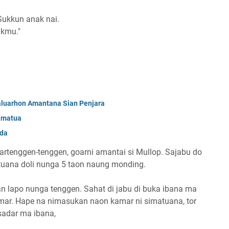
Sukkun anak nai.
akmu."
aluarhon Amantana Sian Penjara
Simatua
nda
rtenggen-tenggen, goarni amantai si Mullop. Sajabu do
atuana doli nunga 5 taon naung monding.
ian lapo nunga tenggen. Sahat di jabu di buka ibana ma
mar. Hape na nimasukan naon kamar ni simatuana, tor
 sadar ma ibana,