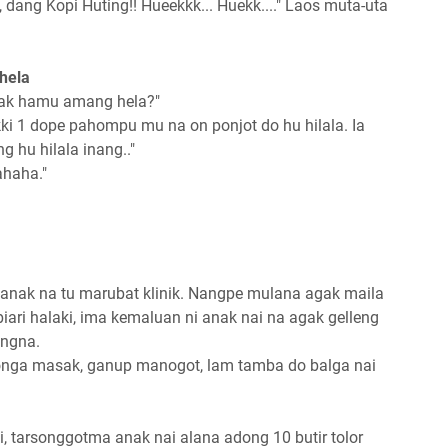
 dang Kopi Huting!! Hueekkk... Huekk...." Laos muta-uta
 hela
ak hamu amang hela?"
kki 1 dope pahompu mu na on ponjot do hu hilala. Ia
hu hilala inang.."
ahaha."
anak na tu marubat klinik. Nangpe mulana agak maila
iari halaki, ima kemaluan ni anak nai na agak gelleng
ngna.
tonga masak, ganup manogot, lam tamba do balga nai
, tarsonggotma anak nai alana adong 10 butir tolor