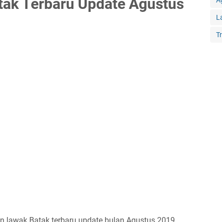
ak Terbaru Update Agustus
A
L
T
 lawak Batak terbaru update bulan Agustus 2019.