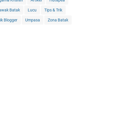
gama Kristen
Artikel
Hutapea
awak Batak
Lucu
Tips & Trik
rik Blogger
Umpasa
Zona Batak