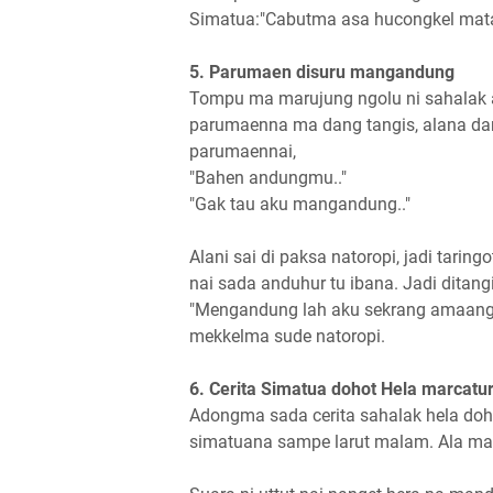
Simatua:"Cabutma asa hucongkel mata
5. Parumaen disuru mangandung
Tompu ma marujung ngolu ni sahalak 
parumaenna ma dang tangis, alana dan
parumaennai,
"Bahen andungmu.."
"Gak tau aku mangandung.."
Alani sai di paksa natoropi, jadi tari
nai sada anduhur tu ibana. Jadi ditan
"Mengandung lah aku sekrang amaang..
mekkelma sude natoropi.
6. Cerita Simatua dohot Hela marcatu
Adongma sada cerita sahalak hela doh
simatuana sampe larut malam. Ala ma