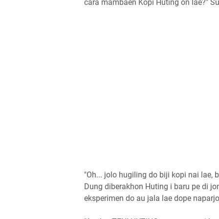
cara mambaen Kopi Huting on lae?" Su
"Oh... jolo hugiling do biji kopi nai la
Dung diberakhon Huting i baru pe di jo
eksperimen do au jala lae dope naparjo