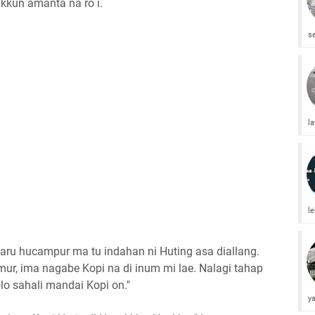
kkun amanta na ro i.
s
l
l
e, baru hucampur ma tu indahan ni Huting asa diallang.
mur, ima nagabe Kopi na di inum mi lae. Nalagi tahap
lo sahali mandai Kopi on."
y