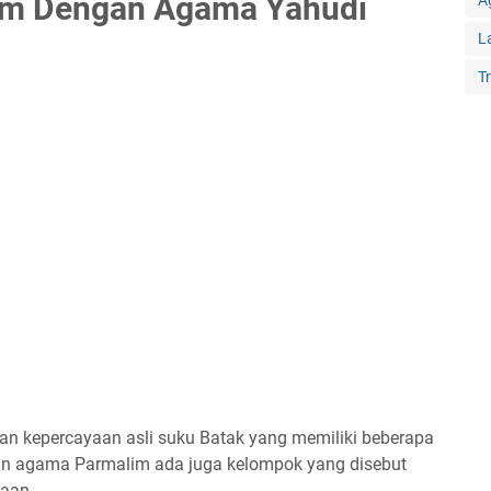
im Dengan Agama Yahudi
A
L
T
n kepercayaan asli suku Batak yang memiliki beberapa
in agama Parmalim ada juga kelompok yang disebut
aan.