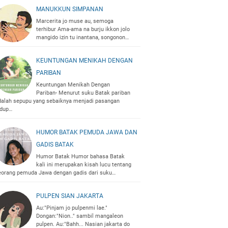
MANUKKUN SIMPANAN
Marcerita jo muse au, semoga
terhibur Ama-ama na burju ikkon jolo
mangido izin tu inantana, songonon…
KEUNTUNGAN MENIKAH DENGAN
PARIBAN
Keuntungan Menikah Dengan
Pariban- Menurut suku Batak pariban
dalah sepupu yang sebaiknya menjadi pasangan
idup…
HUMOR BATAK PEMUDA JAWA DAN
GADIS BATAK
Humor Batak Humor bahasa Batak
kali ini merupakan kisah lucu tentang
eorang pemuda Jawa dengan gadis dari suku…
PULPEN SIAN JAKARTA
Au:"Pinjam jo pulpenmi lae."
Dongan:"Nion.." sambil mangaleon
pulpen. Au:"Bahh... Nasian jakarta do