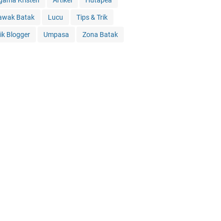
gama Kristen
Artikel
Hutapea
awak Batak
Lucu
Tips & Trik
rik Blogger
Umpasa
Zona Batak