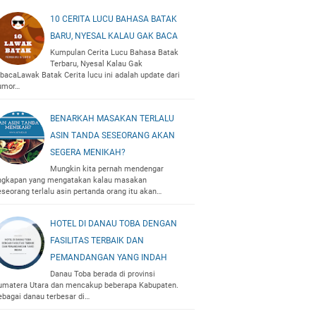
10 CERITA LUCU BAHASA BATAK
BARU, NYESAL KALAU GAK BACA
Kumpulan Cerita Lucu Bahasa Batak
Terbaru, Nyesal Kalau Gak
ibacaLawak Batak Cerita lucu ini adalah update dari
umor…
BENARKAH MASAKAN TERLALU
ASIN TANDA SESEORANG AKAN
SEGERA MENIKAH?
Mungkin kita pernah mendengar
ngkapan yang mengatakan kalau masakan
eseorang terlalu asin pertanda orang itu akan…
HOTEL DI DANAU TOBA DENGAN
FASILITAS TERBAIK DAN
PEMANDANGAN YANG INDAH
Danau Toba berada di provinsi
umatera Utara dan mencakup beberapa Kabupaten.
ebagai danau terbesar di…