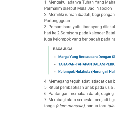
1. Mengakui adanya Tuhan Yang Maha 
Parmalim disebut Mula Jadi Nabolon
2. Memiliki rumah ibadah, bagi pengan
Partongggoan
3. Parsamisara yaitu ibadayang dilaku
hari ke 2 Samisara pada kalender Batak
juga kelompok yang beribadah pada ha
BACA JUGA
Marga Yang Bersaudara Dengan Si
TAHAPAN-TAHAPAN DALAM PERK
Kelompok Hulahula (Horong ni Hul
4. Memegang teguh adat istiadat dan 
5. Ritual pembabtisan anak pada usia 
6. Pantangan memakan darah, daging ba
7. Membagi alam semesta menjadi tiga
tonga
(alam manusia),
banua toru
(al