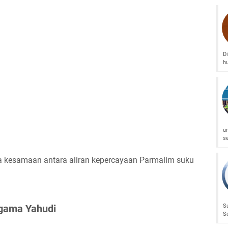
D
h
u
s
a kesamaan antara aliran kepercayaan Parmalim suku
S
gama Yahudi
S