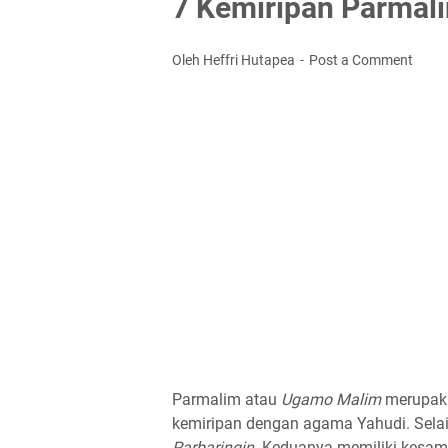
7 Kemiripan Parmal
Oleh Heffri Hutapea
Post a Comment
Parmalim atau
Ugamo Malim
merupaka
kemiripan dengan agama Yahudi. Sela
Parbaringin
. Keduanya memiliki kesam