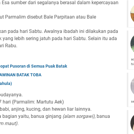
Esa sumber dari segalanya berasal dalam kepercayaan
ut Parmalim disebut Bale Parpitaan atau Bale
kan pada hari Sabtu. Awalnya ibadah ini dilakukan pada
 yang lebih sering jatuh pada hari Sabtu. Selain itu ada
ri Rabu.
a
h
opat Pusoran di Semua Puak Batak
AWINAN BATAK TOBA
ahula)
budayanya.
7 hari (Parmalim: Martutu Aek)
s
bi, anjing, kucing, dan hewan liar lainnya.
 bagian yaitu, banua ginjang
(alam sorgawi),
banua
am maut).